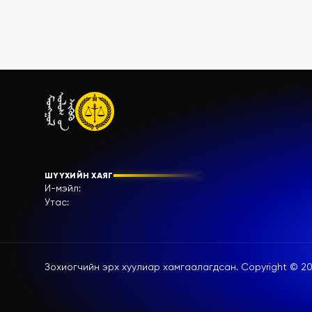
ШҮҮХИЙН ХАЯГ
И-мэйл:
Утас:
Зохиогчийн эрх хуулиар хамгаалагдсан. Copyright ©
20