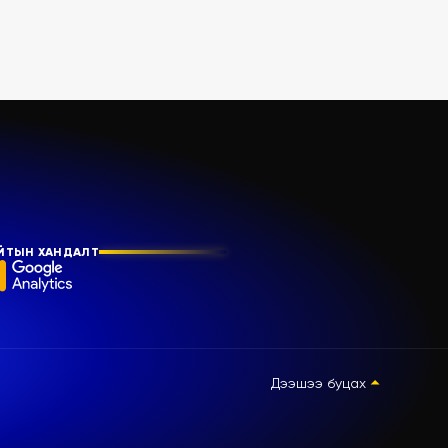
ЙТЫН ХАНДАЛТ
Дээшээ буцах