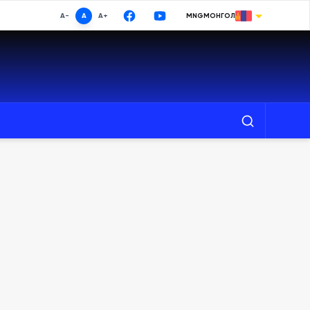
A-
A
A+
MNG
МОНГОЛ
МОНГОЛ
ENGLISH
РУССКИЙ
中文
日本語
Хайх
한국어
DEUTSCHE
ESPAÑOL
TURKISH
FRANÇAIS
Google Translate