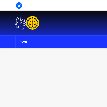
Үндсэн агуулга руу шилжих
Нүүр
Хайлт