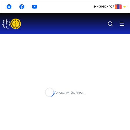
Үндсэн агуулга руу шилжих
MNG
МОНГОЛ
МОНГОЛ
ENGLISH
РУССКИЙ
中文
日本語
한국어
DEUTSCHE
Ачаалж байна...
ESPAÑOL
TURKISH
FRANÇAIS
Google Translate