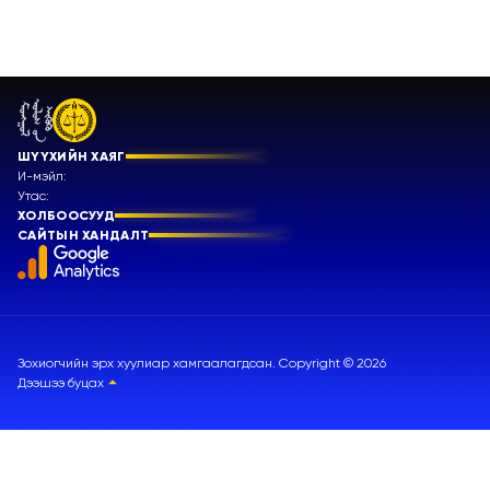
ШҮҮХИЙН ХАЯГ
И-мэйл:
Утас:
ХОЛБООСУУД
САЙТЫН ХАНДАЛТ
Зохиогчийн эрх хуулиар хамгаалагдсан. Copyright ©
2026
Дээшээ буцах